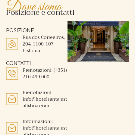
Dove siamo
Posizione e contatti
POSIZIONE
Rua dos Correeiros,
204, 1100-107
Lisbona
CONTATTI
Prenotazioni: (+351)
210 499 000
Prenotazioni:
info@hotelsantajust
alisboa.com
Informazioni:
info@hotelsantajust
alisboa.com