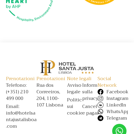
Prenotazioni
Prenotazioni
Note legali
Social
Telefono:
Rua dos
Avviso
Informativa
Network
(+351) 210
Correeiros,
legale
sulla
Facebook
499 000
204, 1100-
privacy
Instagram
Politica
107 Lisbona
LinkedIn
Email:
sui
Cancellazione
WhatsApp
info@hotelsa
cookie
e pagamenti
Telegram
ntajustalisboa
.com