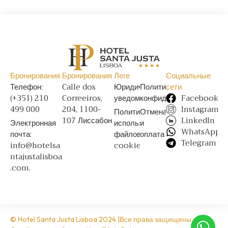
Бронирования
Бронирования
Леге
Социальные
Телефон:
Calle dos
Юридическое
Политика
сети
(+351) 210
Correeiros,
уведомление
конфиденциальности
Facebook
499 000
204, 1100-
Instagram
Политика
Отмена
107 Лиссабон
LinkedIn
Электронная
использования
и
WhatsApp
почта:
файлов
оплата
Telegram
info@hotelsa
cookie
ntajustalisboa
.com.
© Hotel Santa Justa Lisboa 2024 |Все права защищены