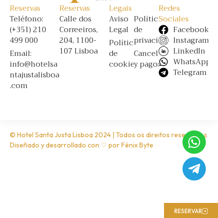
Reservas
Reservas
Legais
Redes
Teléfono:
Calle dos
Aviso
Política
Sociales
(+351) 210
Correeiros,
Legal
de
Facebook
499 000
204, 1100-
privacidad
Instagram
Política
107 Lisboa
LinkedIn
Email:
de
Cancelación
WhatsApp
info@hotelsa
cookies
y pagos
Telegram
ntajustalisboa
.com
© Hotel Santa Justa Lisboa 2024 | Todos os direitos reservados
Diseñado y desarrollado con ♡ por
Fénix Byte
RESERVAR